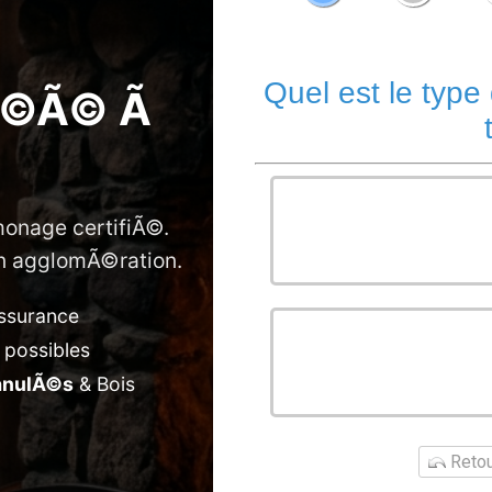
Quel est le type
Ã©Ã© Ã
monage certifiÃ©.
Maison
son agglomÃ©ration.
assurance
 possibles
Bureau
anulÃ©s
& Bois
Retour