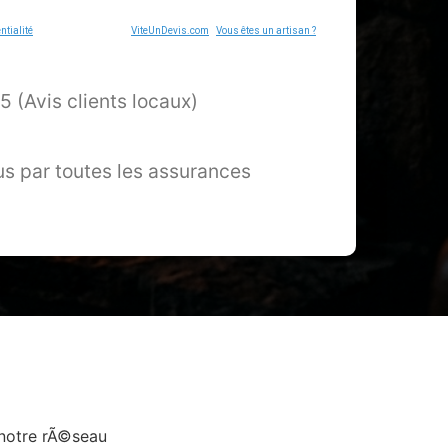
ntialité
- Service proposé par
ViteUnDevis.com
-
Vous êtes un artisan ?
 4.9/5 (Avis clients locaux)
s par toutes les assurances
 notre rÃ©seau