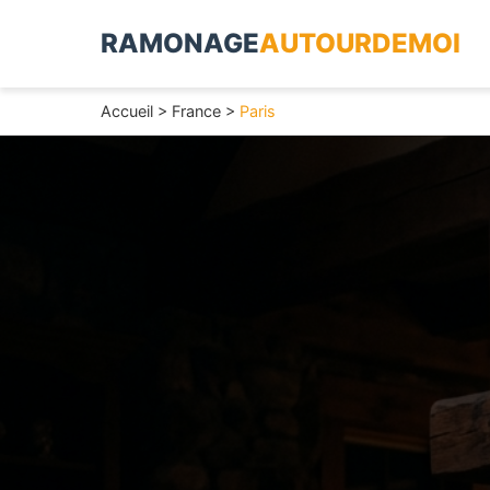
RAMONAGE
AUTOURDEMOI
Accueil
>
France
>
Paris