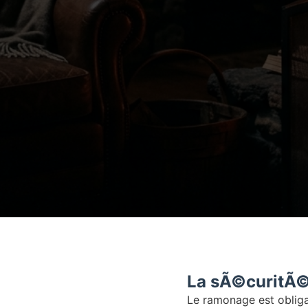
La sÃ©curitÃ© 
Le ramonage est obliga