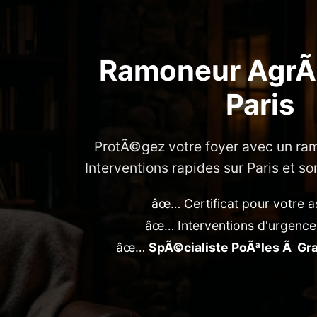
Ramoneur Agr
Paris
ProtÃ©gez votre foyer avec un ra
Interventions rapides sur Paris et 
âœ… Certificat pour votre 
âœ… Interventions d'urgence
âœ…
SpÃ©cialiste PoÃªles Ã Gr