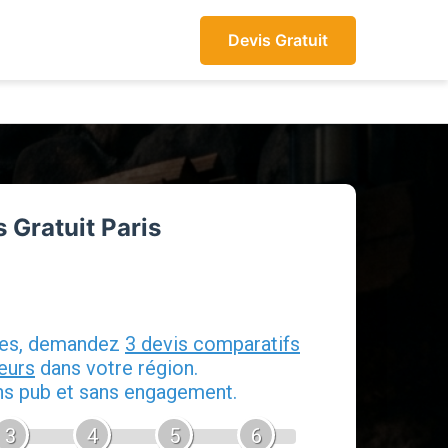
Devis Gratuit
 Gratuit Paris
 Ramonage
tes, demandez
3 devis comparatifs
eurs
dans votre région.
ans pub et sans engagement.
3
4
5
6