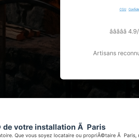
CGU
-
Confide
â­â­â­â­â­
Artisans reconnu
de votre installation Ã Paris
toire. Que vous soyez locataire ou propriÃ©taire Ã Paris,