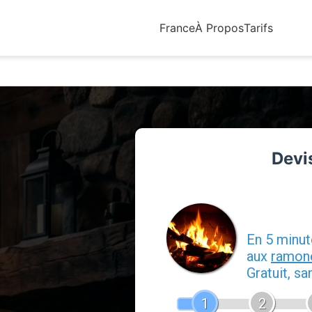
France
À Propos
Tarifs
Devis
Devis
En 5 minu
aux
ramon
Gratuit, s
1
2