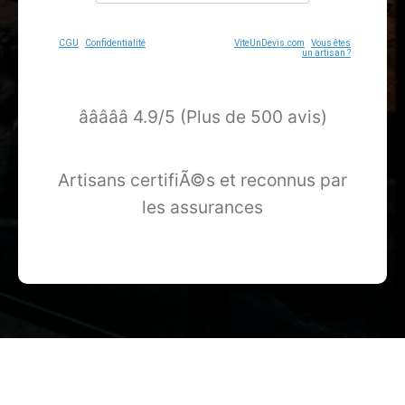
CGU
-
Confidentialité
- Service proposé par
ViteUnDevis.com
-
Vous êtes
un artisan ?
â­â­â­â­â­ 4.9/5 (Plus de 500 avis)
Artisans certifiÃ©s et reconnus par
les assurances