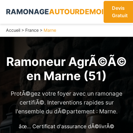
Devis
RAMONAGE
AUTOURDEMOI
Gratuit
Accueil
>
France
>
Marne
Ramoneur AgrÃ©Ã©
en
Marne (51)
ProtÃ©gez votre foyer avec un ramonage
certifiÃ©. Interventions rapides sur
l'ensemble du dÃ©partement : Marne.
âœ… Certificat d'assurance dÃ©livrÃ©