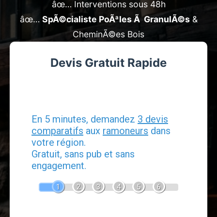
âœ… Interventions sous 48h
âœ…
SpÃ©cialiste PoÃªles Ã GranulÃ©s
&
CheminÃ©es Bois
Devis Gratuit Rapide
Devis Ramonage
En 5 minutes, demandez
3 devis
comparatifs
aux
ramoneurs
dans
votre région.
Gratuit, sans pub et sans
engagement.
1
2
3
4
5
6