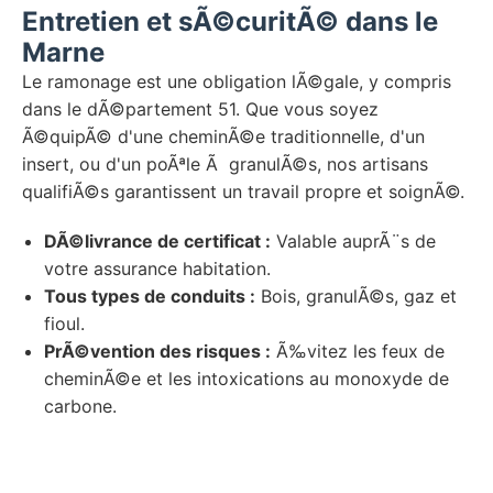
Entretien et sÃ©curitÃ© dans le
Marne
Le ramonage est une obligation lÃ©gale, y compris
dans le dÃ©partement 51. Que vous soyez
Ã©quipÃ© d'une cheminÃ©e traditionnelle, d'un
insert, ou d'un poÃªle Ã granulÃ©s, nos artisans
qualifiÃ©s garantissent un travail propre et soignÃ©.
DÃ©livrance de certificat :
Valable auprÃ¨s de
votre assurance habitation.
Tous types de conduits :
Bois, granulÃ©s, gaz et
fioul.
PrÃ©vention des risques :
Ã‰vitez les feux de
cheminÃ©e et les intoxications au monoxyde de
carbone.