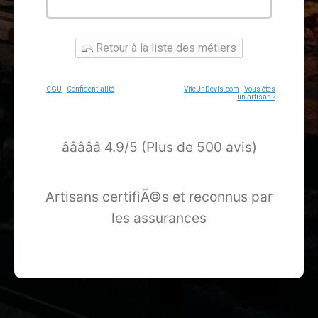
Retour à la liste des métiers
CGU
-
Confidentialité
- Service proposé par
ViteUnDevis.com
-
Vous êtes
un artisan ?
â­â­â­â­â­ 4.9/5 (Plus de 500 avis)
Artisans certifiÃ©s et reconnus par
les assurances