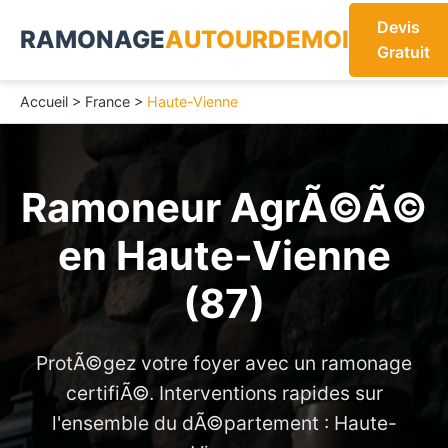
Devis
RAMONAGE
AUTOURDEMOI
Gratuit
Accueil
>
France
>
Haute-Vienne
Ramoneur AgrÃ©Ã©
en
Haute-Vienne
(87)
ProtÃ©gez votre foyer avec un ramonage
certifiÃ©. Interventions rapides sur
l'ensemble du dÃ©partement : Haute-