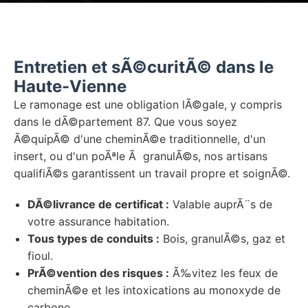
Entretien et sÃ©curitÃ© dans le
Haute-Vienne
Le ramonage est une obligation lÃ©gale, y compris
dans le dÃ©partement 87. Que vous soyez
Ã©quipÃ© d'une cheminÃ©e traditionnelle, d'un
insert, ou d'un poÃªle Ã granulÃ©s, nos artisans
qualifiÃ©s garantissent un travail propre et soignÃ©.
DÃ©livrance de certificat :
Valable auprÃ¨s de
votre assurance habitation.
Tous types de conduits :
Bois, granulÃ©s, gaz et
fioul.
PrÃ©vention des risques :
Ã‰vitez les feux de
cheminÃ©e et les intoxications au monoxyde de
carbone.