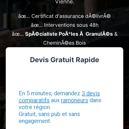
Vienne.
âœ… Certificat d'assurance dÃ©livrÃ©
âœ… Interventions sous 48h
âœ…
SpÃ©cialiste PoÃªles Ã GranulÃ©s
&
CheminÃ©es Bois
Devis Gratuit Rapide
Devis Ramonage
En 5 minutes, demandez
3 devis
comparatifs
aux
ramoneurs
dans
votre région.
Gratuit, sans pub et sans
engagement.