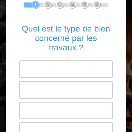
1
2
3
4
5
6
Quel est le type de bien
concerné par les
travaux ?
Maison
Appartement
Bureau
Autre