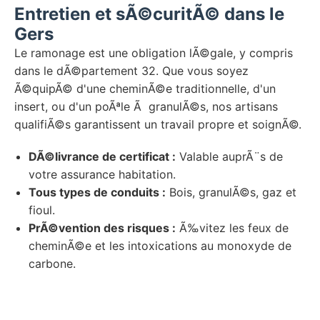
Entretien et sÃ©curitÃ© dans le
Gers
Le ramonage est une obligation lÃ©gale, y compris
dans le dÃ©partement 32. Que vous soyez
Ã©quipÃ© d'une cheminÃ©e traditionnelle, d'un
insert, ou d'un poÃªle Ã granulÃ©s, nos artisans
qualifiÃ©s garantissent un travail propre et soignÃ©.
DÃ©livrance de certificat :
Valable auprÃ¨s de
votre assurance habitation.
Tous types de conduits :
Bois, granulÃ©s, gaz et
fioul.
PrÃ©vention des risques :
Ã‰vitez les feux de
cheminÃ©e et les intoxications au monoxyde de
carbone.