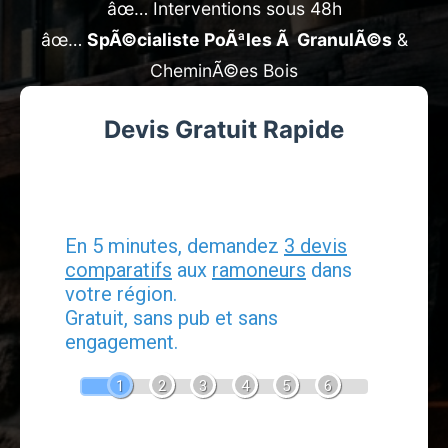
âœ… Interventions sous 48h
âœ…
SpÃ©cialiste PoÃªles Ã GranulÃ©s
&
CheminÃ©es Bois
Devis Gratuit Rapide
Devis Ramonage
En 5 minutes, demandez
3 devis
comparatifs
aux
ramoneurs
dans
votre région.
Gratuit, sans pub et sans
engagement.
1
2
3
4
5
6