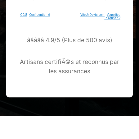
CGU
-
Confidentialité
- Service proposé par
ViteUnDevis.com
-
Vous êtes
un artisan ?
â­â­â­â­â­ 4.9/5 (Plus de 500 avis)
Artisans certifiÃ©s et reconnus par
les assurances