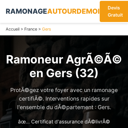
Devis
RAMONAGE
AUTOURDEMOI
Gratuit
Accueil
>
France
>
Gers
Ramoneur AgrÃ©Ã©
en
Gers (32)
ProtÃ©gez votre foyer avec un ramonage
certifiÃ©. Interventions rapides sur
l'ensemble du dÃ©partement : Gers.
âœ… Certificat d'assurance dÃ©livrÃ©