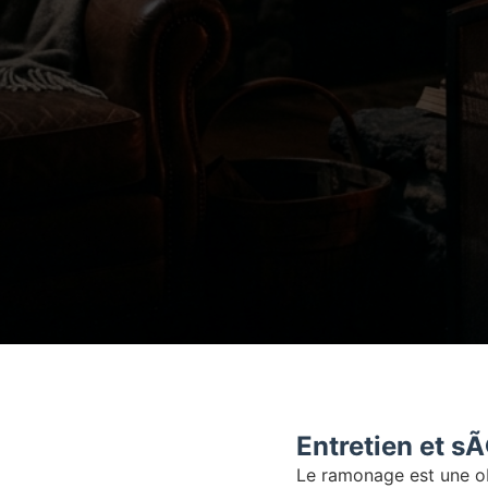
Entretien et s
Le ramonage est une o