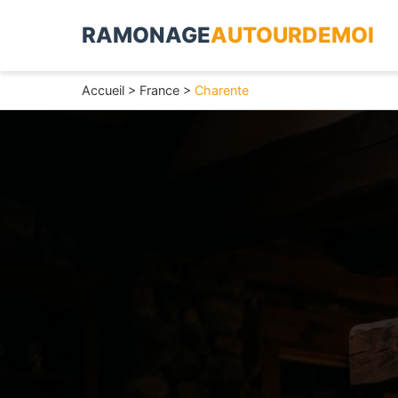
RAMONAGE
AUTOURDEMOI
Accueil
>
France
>
Charente