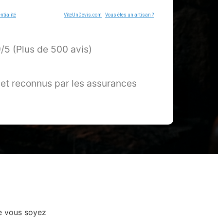
ntialité
- Service proposé par
ViteUnDevis.com
-
Vous êtes un artisan ?
â­ 4.9/5 (Plus de 500 avis)
 et reconnus par les assurances
e vous soyez