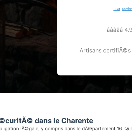
CGU
-
Confide
â­â­â­â­
Artisans certifiÃ©s
Ã©curitÃ© dans le Charente
bligation lÃ©gale, y compris dans le dÃ©partement 16. Qu