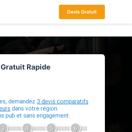
Devis Gratuit
 Gratuit Rapide
 Ramonage
tes, demandez
3 devis comparatifs
eurs
dans votre région.
ans pub et sans engagement.
3
4
5
6