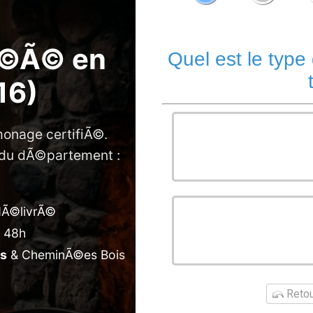
Ã©Ã© en
Quel est le type
16)
monage certifiÃ©.
Maison
e du dÃ©partement :
dÃ©livrÃ©
Bureau
s 48h
©s
& CheminÃ©es Bois
Retour