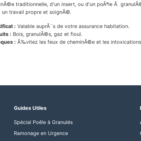
©e traditionnelle, d'un insert, ou d'un poÃªle Ã granulÃ©
 un travail propre et soignÃ©.
ficat :
Valable auprÃ¨s de votre assurance habitation.
its :
Bois, granulÃ©s, gaz et fioul.
sques :
Ã‰vitez les feux de cheminÃ©e et les intoxicatio
Guides Utiles
Spécial Poêle à Granulés
Ramonage en Urgence