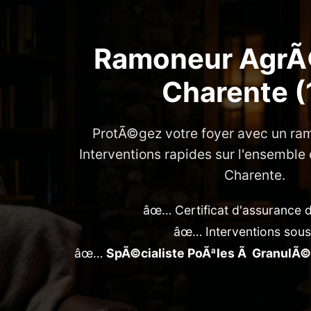
Ramoneur Agr
Charente (
ProtÃ©gez votre foyer avec un ra
Interventions rapides sur l'ensembl
Charente.
âœ… Certificat d'assurance 
âœ… Interventions sou
âœ…
SpÃ©cialiste PoÃªles Ã GranulÃ