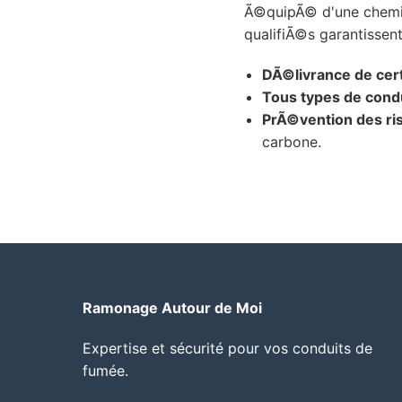
Ã©quipÃ© d'une cheminÃ
qualifiÃ©s garantissent
DÃ©livrance de certi
Tous types de condu
PrÃ©vention des ri
carbone.
Ramonage Autour de Moi
Expertise et sécurité pour vos conduits de
fumée.