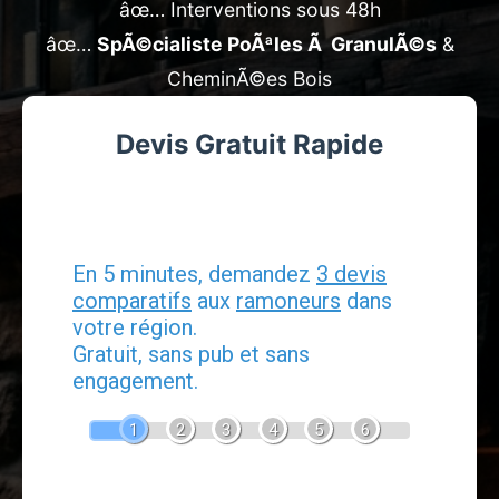
âœ… Interventions sous 48h
âœ…
SpÃ©cialiste PoÃªles Ã GranulÃ©s
&
CheminÃ©es Bois
Devis Gratuit Rapide
Devis Ramonage
En 5 minutes, demandez
3 devis
comparatifs
aux
ramoneurs
dans
votre région.
Gratuit, sans pub et sans
engagement.
1
2
3
4
5
6