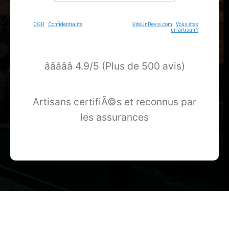
CGU
-
Confidentialité
- Service proposé par
ViteUnDevis.com
-
Vous êtes
un artisan ?
â­â­â­â­â­ 4.9/5 (Plus de 500 avis)
Artisans certifiÃ©s et reconnus par
les assurances