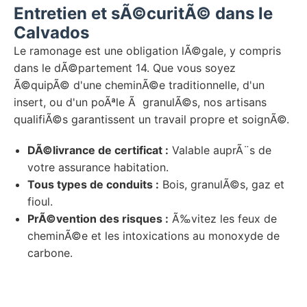
Entretien et sÃ©curitÃ© dans le
Calvados
Le ramonage est une obligation lÃ©gale, y compris
dans le dÃ©partement 14. Que vous soyez
Ã©quipÃ© d'une cheminÃ©e traditionnelle, d'un
insert, ou d'un poÃªle Ã granulÃ©s, nos artisans
qualifiÃ©s garantissent un travail propre et soignÃ©.
DÃ©livrance de certificat :
Valable auprÃ¨s de
votre assurance habitation.
Tous types de conduits :
Bois, granulÃ©s, gaz et
fioul.
PrÃ©vention des risques :
Ã‰vitez les feux de
cheminÃ©e et les intoxications au monoxyde de
carbone.