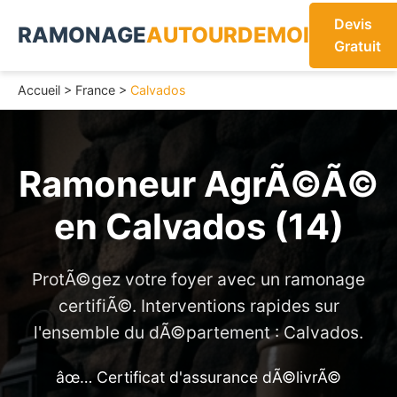
Devis
RAMONAGE
AUTOURDEMOI
Gratuit
Accueil
>
France
>
Calvados
Ramoneur AgrÃ©Ã©
en
Calvados (14)
ProtÃ©gez votre foyer avec un ramonage
certifiÃ©. Interventions rapides sur
l'ensemble du dÃ©partement : Calvados.
âœ… Certificat d'assurance dÃ©livrÃ©