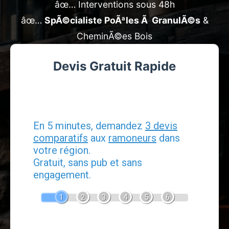
âœ… Interventions sous 48h
âœ…
SpÃ©cialiste PoÃªles Ã GranulÃ©s
&
CheminÃ©es Bois
Devis Gratuit Rapide
Devis Ramonage
En 5 minutes, demandez
3 devis
comparatifs
aux
ramoneurs
dans
votre région.
Gratuit, sans pub et sans
engagement.
1
2
3
4
5
6