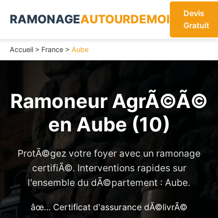
Devis
RAMONAGE
AUTOURDEMOI
Gratuit
Accueil
>
France
>
Aube
Ramoneur AgrÃ©Ã©
en
Aube (10)
ProtÃ©gez votre foyer avec un ramonage
certifiÃ©. Interventions rapides sur
l'ensemble du dÃ©partement : Aube.
âœ… Certificat d'assurance dÃ©livrÃ©