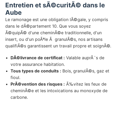
Entretien et sÃ©curitÃ© dans le
Aube
Le ramonage est une obligation lÃ©gale, y compris
dans le dÃ©partement 10. Que vous soyez
Ã©quipÃ© d'une cheminÃ©e traditionnelle, d'un
insert, ou d'un poÃªle Ã granulÃ©s, nos artisans
qualifiÃ©s garantissent un travail propre et soignÃ©.
DÃ©livrance de certificat :
Valable auprÃ¨s de
votre assurance habitation.
Tous types de conduits :
Bois, granulÃ©s, gaz et
fioul.
PrÃ©vention des risques :
Ã‰vitez les feux de
cheminÃ©e et les intoxications au monoxyde de
carbone.