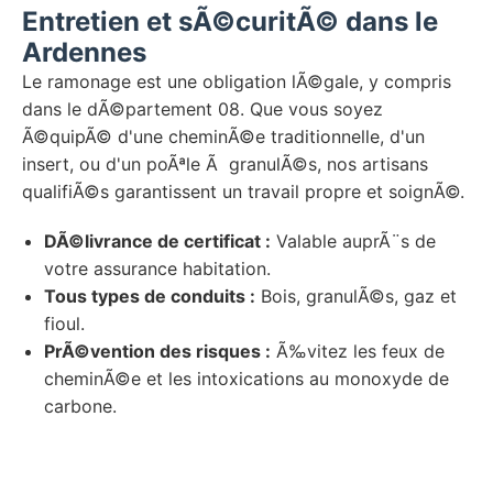
Entretien et sÃ©curitÃ© dans le
Ardennes
Le ramonage est une obligation lÃ©gale, y compris
dans le dÃ©partement 08. Que vous soyez
Ã©quipÃ© d'une cheminÃ©e traditionnelle, d'un
insert, ou d'un poÃªle Ã granulÃ©s, nos artisans
qualifiÃ©s garantissent un travail propre et soignÃ©.
DÃ©livrance de certificat :
Valable auprÃ¨s de
votre assurance habitation.
Tous types de conduits :
Bois, granulÃ©s, gaz et
fioul.
PrÃ©vention des risques :
Ã‰vitez les feux de
cheminÃ©e et les intoxications au monoxyde de
carbone.