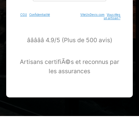
CGU
-
Confidentialité
- Service proposé par
ViteUnDevis.com
-
Vous êtes
un artisan ?
â­â­â­â­â­ 4.9/5 (Plus de 500 avis)
Artisans certifiÃ©s et reconnus par
les assurances