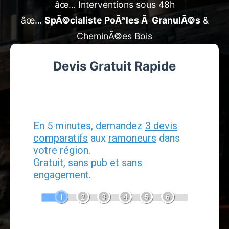
âœ… Interventions sous 48h
âœ…
SpÃ©cialiste PoÃªles Ã GranulÃ©s
&
CheminÃ©es Bois
Devis Gratuit Rapide
Devis Ramonage
En 5 minutes, demandez
3 devis
comparatifs
aux
ramoneurs
dans
votre région.
Gratuit, sans pub et sans
engagement.
1
2
3
4
5
6