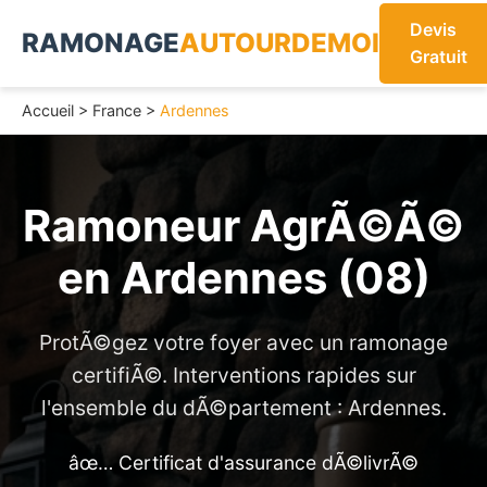
Devis
RAMONAGE
AUTOURDEMOI
Gratuit
Accueil
>
France
>
Ardennes
Ramoneur AgrÃ©Ã©
en
Ardennes (08)
ProtÃ©gez votre foyer avec un ramonage
certifiÃ©. Interventions rapides sur
l'ensemble du dÃ©partement : Ardennes.
âœ… Certificat d'assurance dÃ©livrÃ©